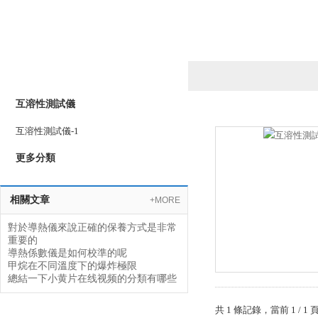
產品列表
PRODUCTS LIST
互溶性測試儀
互溶性測試儀-1
更多分類
相關文章
+MORE
對於導熱儀來說正確的保養方式是非常
重要的
導熱係數儀是如何校準的呢
甲烷在不同溫度下的爆炸極限
總結一下小黄片在线视频的分類有哪些
共 1 條記錄，當前 1 /